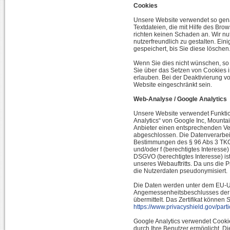
Cookies
Unsere Website verwendet so gena
Textdateien, die mit Hilfe des Bro
richten keinen Schaden an. Wir n
nutzerfreundlich zu gestalten. Ein
gespeichert, bis Sie diese löschen
Wenn Sie dies nicht wünschen, so 
Sie über das Setzen von Cookies in
erlauben. Bei der Deaktivierung v
Website eingeschränkt sein.
Web-Analyse / Google Analytics
Unsere Website verwendet Funkti
Analytics“ von Google Inc, Mount
Anbieter einen entsprechenden Ver
abgeschlossen. Die Datenverarbeit
Bestimmungen des § 96 Abs 3 TKG s
und/oder f (berechtigtes Interess
DSGVO (berechtigtes Interesse) i
unseres Webauftritts. Da uns die P
die Nutzerdaten pseudonymisiert.
Die Daten werden unter dem EU-U
Angemessenheitsbeschlusses der
übermittelt. Das Zertifikat können 
https://www.privacyshield.gov/pa
Google Analytics verwendet Cooki
durch Ihre Benutzer ermöglicht. D